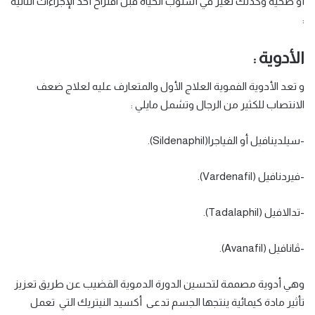
أو صحية وكذلك تغير في أسلوب الحياة قبل اقتراح أحد الإجراءات التالية
:
الأدوية :
و تعد الأدوية الفموية العلاج الأول والمتعارف عليه لعلاج ضعف
الانتصاب للكثير من الرجال وتشمل مايلي :
-سيلدينافيل أو الفياجرا(Sildenaphil).
-فيردنافيل (Vardenafil).
-تدالافيل (Tadalaphil).
-ﭬانافيل (Avanafil).
وهي أدوية مصممة لتحسين الدورة الدموية القضيب عن طريق تعزيز
تأثير مادة كيمائية ينتجها الجسم تدعى أكسيد النيتريك التي تعمل