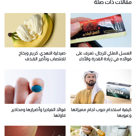
مقالات ذات صلة
العسل الملكي للرجال: تعرف على
صيدلية النهدي: كريم وبخاخ
فوائده في زيادة القدرة والأداء
للانتصاب وتأخير القـذف
كيفية استخدام حبوب لجام مميزاتها
فوائد الفياجرا وأضرارها ومحاذير
وعيوبها
تناولها