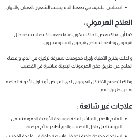
انخفاض طفيف في ضغط الدم يسبب الشعور بالغثيان
والدوار.
العلاج الهرموني :
كما أن هناك بعض الحالات يكون فيها ضعف الانتصاب نتيجة خلل
هرموني وخاصة انخفاض هرمون التستوستيرون،
و لذلك يقترح الأطباء بإجراء فحوصات لمعرفة تركيزه في الدم، وإعطاء
العلاج عن طريق حقن الهرمونات البديلة مباشرة في القضيب
وذلك لتصحيح الاختلال الهرموني لدى المريض أو تناول الأدوية الخاصة
به عن طريق الفم .
علاجات غير شائعة :
العلاج بالحقن المباشر لمادة موسعة للأوعية الدموية تسمى
البروستاديل داخل القضيب والذي أظهر نتائج مرضية .
استخدام مضخة خاصة تحفظ بواسطة حلقة في قاعدة القضيب